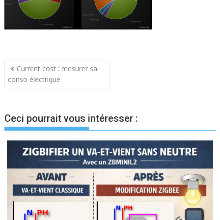
Navigation
Current cost : mesurer sa
conso électrique
de
l’article
Ceci pourrait vous intéresser :