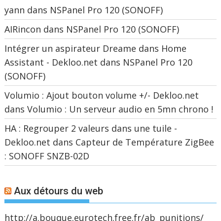
yann
dans
NSPanel Pro 120 (SONOFF)
AIRincon
dans
NSPanel Pro 120 (SONOFF)
Intégrer un aspirateur Dreame dans Home
Assistant - Dekloo.net
dans
NSPanel Pro 120
(SONOFF)
Volumio : Ajout bouton volume +/- Dekloo.net
dans
Volumio : Un serveur audio en 5mn chrono !
HA : Regrouper 2 valeurs dans une tuile -
Dekloo.net
dans
Capteur de Température ZigBee
: SONOFF SNZB-02D
Aux détours du web
http://a.bouque.eurotech.free.fr/ab_punitions/