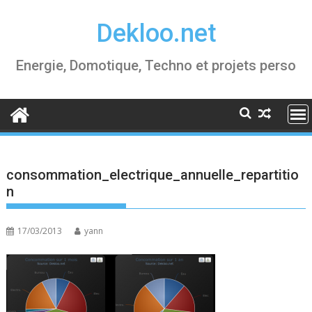
Skip
Dekloo.net
to
content
Energie, Domotique, Techno et projets perso
consommation_electrique_annuelle_repartitio
n
17/03/2013
yann