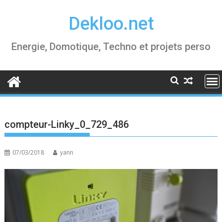
Skip
Dekloo.net
to
content
Energie, Domotique, Techno et projets perso
compteur-Linky_0_729_486
07/03/2018
yann