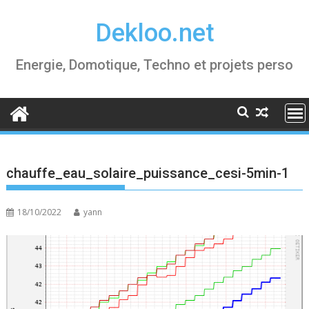
Skip
Dekloo.net
to
content
Energie, Domotique, Techno et projets perso
chauffe_eau_solaire_puissance_cesi-5min-1
18/10/2022
yann