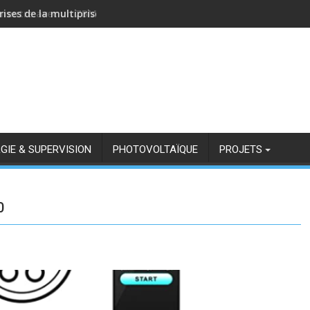
rises de la multiprise NOUS A11Z avec Zigbee2MQTT
GIE & SUPERVISION
PHOTOVOLTAÏQUE
PROJETS
0