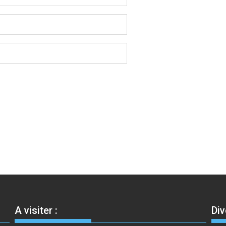
A visiter :
Div