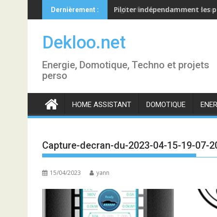
Skip
Piloter indépendamment les p
Dernièrement :
to
content
Dekloo.net
Energie, Domotique, Techno et projets
perso
HOME ASSISTANT
DOMOTIQUE
ENER
Capture-decran-du-2023-04-15-19-07-2
15/04/2023
yann