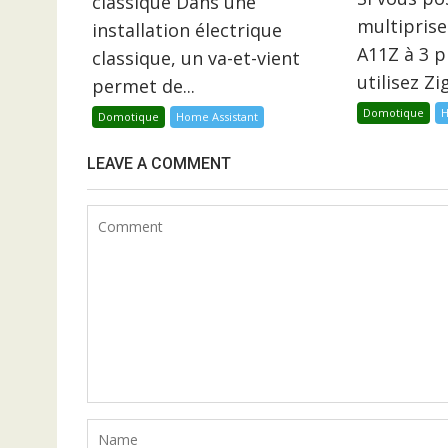
classique Dans une
multiprise
installation électrique
A11Z à 3 p
classique, un va-et-vient
utilisez Z
permet de...
Domotique
H
Domotique
Home Assistant
LEAVE A COMMENT