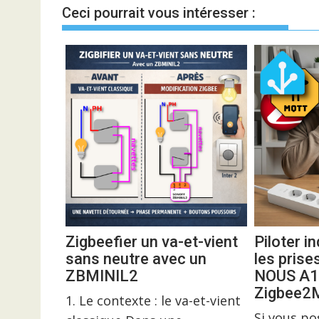
l’article
Ceci pourrait vous intéresser :
Zigbeefier un va-et-vient
Piloter 
sans neutre avec un
les prise
ZBMINIL2
NOUS A1
Zigbee
1. Le contexte : le va-et-vient
Si vous p