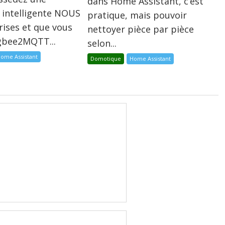
dans Home Assistant, c’est
 intelligente NOUS
pratique, mais pouvoir
rises et que vous
nettoyer pièce par pièce
igbee2MQTT...
selon...
ome Assistant
Domotique
Home Assistant