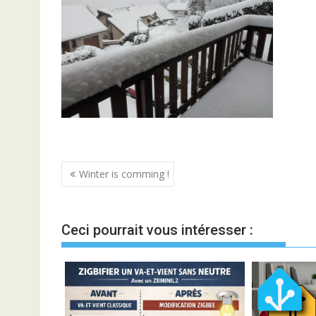
Navigation
Winter is comming !
de
l’article
Ceci pourrait vous intéresser :