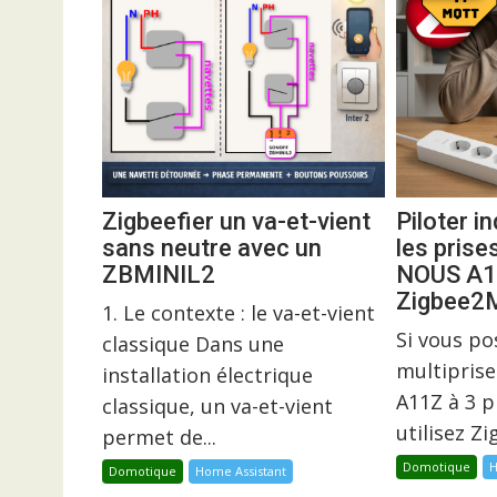
Zigbeefier un va-et-vient
Piloter 
sans neutre avec un
les prise
ZBMINIL2
NOUS A1
Zigbee
1. Le contexte : le va-et-vient
Si vous p
classique Dans une
multiprise
installation électrique
A11Z à 3 p
classique, un va-et-vient
utilisez Z
permet de...
Domotique
H
Domotique
Home Assistant