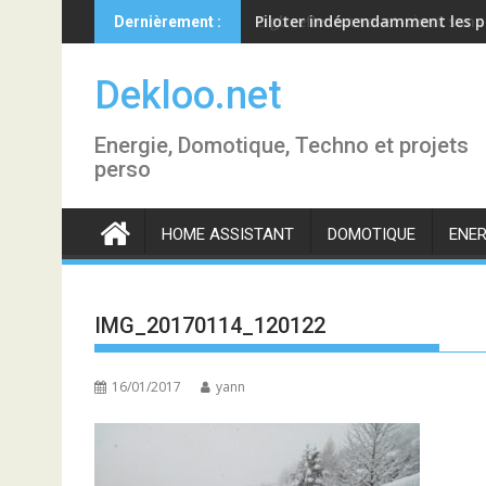
Skip
Piloter indépendamment les p
Dernièrement :
to
content
Dekloo.net
Energie, Domotique, Techno et projets
perso
HOME ASSISTANT
DOMOTIQUE
ENER
IMG_20170114_120122
16/01/2017
yann