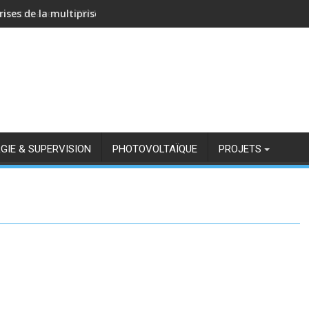
rises de la multiprise NOUS A11Z avec Zigbee2MQTT
GIE & SUPERVISION
PHOTOVOLTAÏQUE
PROJETS