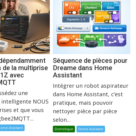
indépendamment
Séquence de pièces pour
s de la multiprise
Dreame dans Home
1Z avec
Assistant
2MQTT
Intégrer un robot aspirateur
ossédez une
dans Home Assistant, c’est
 intelligente NOUS
pratique, mais pouvoir
rises et que vous
nettoyer pièce par pièce
igbee2MQTT...
selon...
ome Assistant
Domotique
Home Assistant