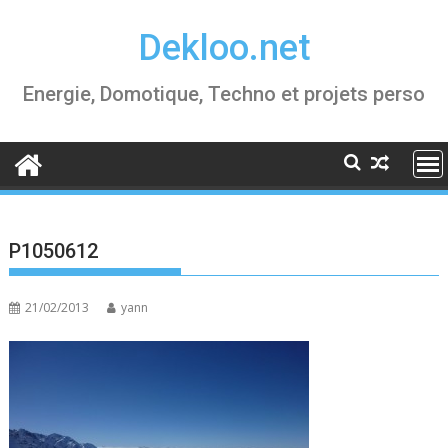
Skip
Dekloo.net
to
content
Energie, Domotique, Techno et projets perso
P1050612
21/02/2013
yann