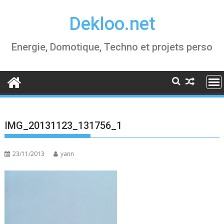
Skip
Dekloo.net
to
content
Energie, Domotique, Techno et projets perso
IMG_20131123_131756_1
23/11/2013
yann