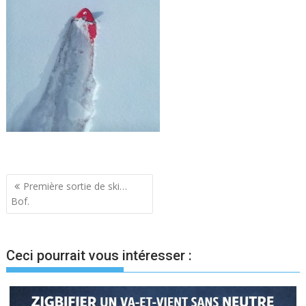
Navigation
Première sortie de ski…
Bof.
de
l’article
Ceci pourrait vous intéresser :