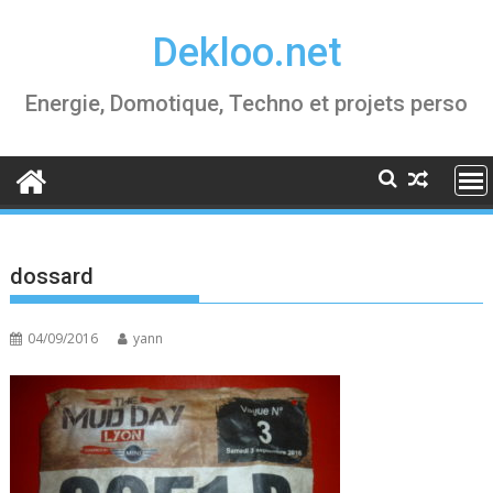
Skip
Dekloo.net
to
content
Energie, Domotique, Techno et projets perso
dossard
04/09/2016
yann