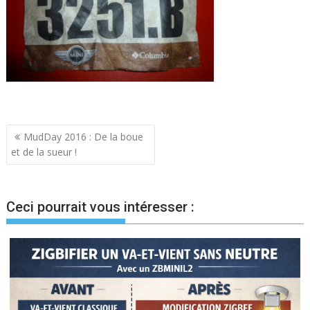
Navigation
MudDay 2016 : De la boue
et de la sueur !
de
l’article
Ceci pourrait vous intéresser :