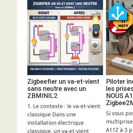
Zigbeefier un va-et-vient
Piloter 
sans neutre avec un
les prise
ZBMINIL2
NOUS A1
Zigbee
1. Le contexte : le va-et-vient
Si vous p
classique Dans une
multiprise
installation électrique
A11Z à 3 p
classique, un va-et-vient