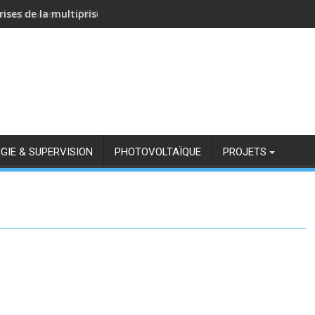
rises de la multiprise NOUS A11Z avec Zigbee2MQTT
GIE & SUPERVISION
PHOTOVOLTAÏQUE
PROJETS