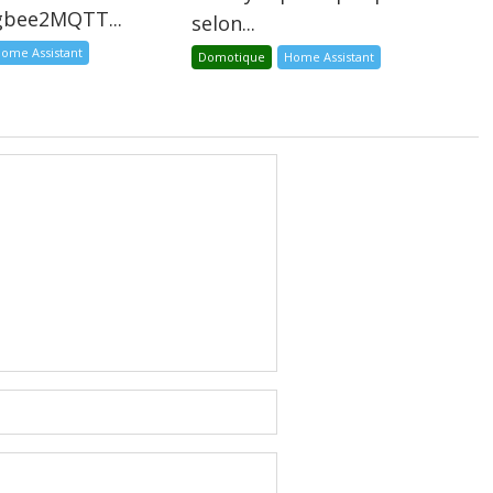
igbee2MQTT...
selon...
ome Assistant
Domotique
Home Assistant