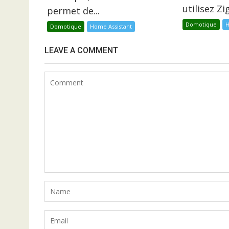
utilisez Z
permet de...
Domotique
H
Domotique
Home Assistant
LEAVE A COMMENT