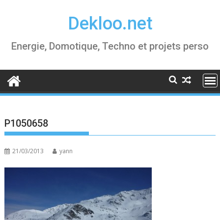
Skip
Dekloo.net
to
content
Energie, Domotique, Techno et projets perso
P1050658
21/03/2013
yann