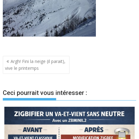
Navigation
Argh! Fini la neige (il parait),
vive le printemps
de
l’article
Ceci pourrait vous intéresser :