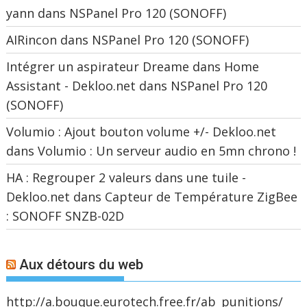
yann
dans
NSPanel Pro 120 (SONOFF)
AIRincon
dans
NSPanel Pro 120 (SONOFF)
Intégrer un aspirateur Dreame dans Home
Assistant - Dekloo.net
dans
NSPanel Pro 120
(SONOFF)
Volumio : Ajout bouton volume +/- Dekloo.net
dans
Volumio : Un serveur audio en 5mn chrono !
HA : Regrouper 2 valeurs dans une tuile -
Dekloo.net
dans
Capteur de Température ZigBee
: SONOFF SNZB-02D
Aux détours du web
http://a.bouque.eurotech.free.fr/ab_punitions/