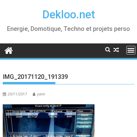
Skip
Dekloo.net
to
content
Energie, Domotique, Techno et projets perso
IMG_20171120_191339
20/11/2017
yann