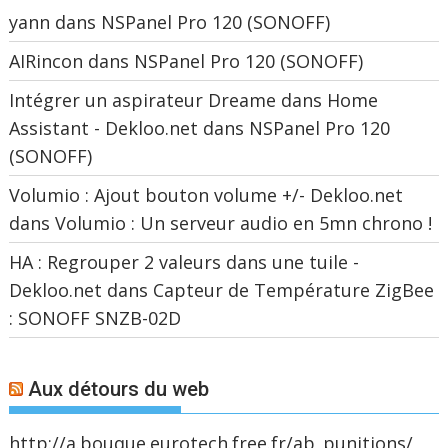
yann
dans
NSPanel Pro 120 (SONOFF)
AIRincon
dans
NSPanel Pro 120 (SONOFF)
Intégrer un aspirateur Dreame dans Home
Assistant - Dekloo.net
dans
NSPanel Pro 120
(SONOFF)
Volumio : Ajout bouton volume +/- Dekloo.net
dans
Volumio : Un serveur audio en 5mn chrono !
HA : Regrouper 2 valeurs dans une tuile -
Dekloo.net
dans
Capteur de Température ZigBee
: SONOFF SNZB-02D
Aux détours du web
http://a.bouque.eurotech.free.fr/ab_punitions/