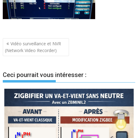
Navigation
Vidéo surveillance et NVR
(Network Video Recorder)
de
l’article
Ceci pourrait vous intéresser :