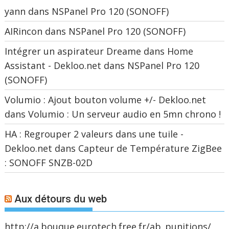
yann
dans
NSPanel Pro 120 (SONOFF)
AIRincon
dans
NSPanel Pro 120 (SONOFF)
Intégrer un aspirateur Dreame dans Home
Assistant - Dekloo.net
dans
NSPanel Pro 120
(SONOFF)
Volumio : Ajout bouton volume +/- Dekloo.net
dans
Volumio : Un serveur audio en 5mn chrono !
HA : Regrouper 2 valeurs dans une tuile -
Dekloo.net
dans
Capteur de Température ZigBee
: SONOFF SNZB-02D
Aux détours du web
http://a.bouque.eurotech.free.fr/ab_punitions/