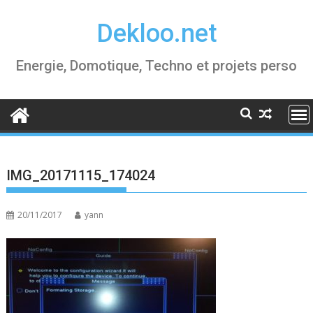
Skip
Dekloo.net
to
content
Energie, Domotique, Techno et projets perso
IMG_20171115_174024
20/11/2017
yann