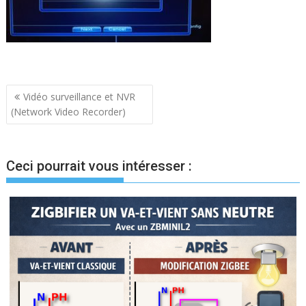
Navigation
Vidéo surveillance et NVR
(Network Video Recorder)
de
l’article
Ceci pourrait vous intéresser :