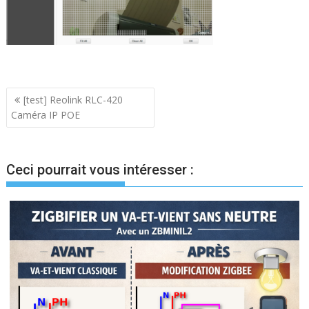
Navigation
[test] Reolink RLC-420
Caméra IP POE
de
l’article
Ceci pourrait vous intéresser :