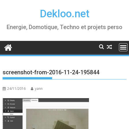
Skip
Dekloo.net
to
content
Energie, Domotique, Techno et projets perso
screenshot-from-2016-11-24-195844
24/11/2016
yann