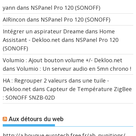
yann
dans
NSPanel Pro 120 (SONOFF)
AIRincon
dans
NSPanel Pro 120 (SONOFF)
Intégrer un aspirateur Dreame dans Home
Assistant - Dekloo.net
dans
NSPanel Pro 120
(SONOFF)
Volumio : Ajout bouton volume +/- Dekloo.net
dans
Volumio : Un serveur audio en 5mn chrono !
HA : Regrouper 2 valeurs dans une tuile -
Dekloo.net
dans
Capteur de Température ZigBee
: SONOFF SNZB-02D
Aux détours du web
http://a.bouque.eurotech.free.fr/ab_punitions/