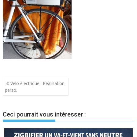
Navigation
Vélo électrique : Réalisation
perso.
de
l’article
Ceci pourrait vous intéresser :