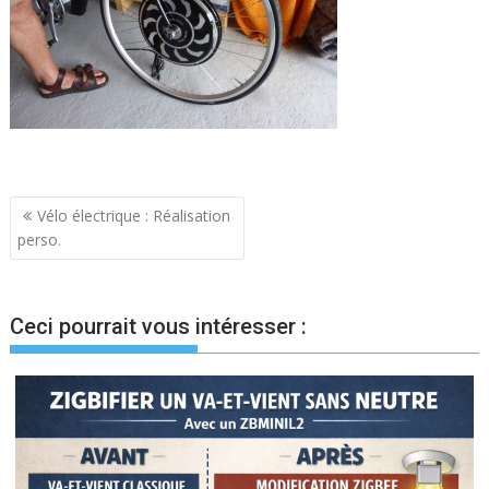
Navigation
Vélo électrique : Réalisation
perso.
de
l’article
Ceci pourrait vous intéresser :