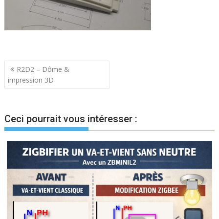
Navigation
R2D2 – Dôme &
impression 3D
de
l’article
Ceci pourrait vous intéresser :