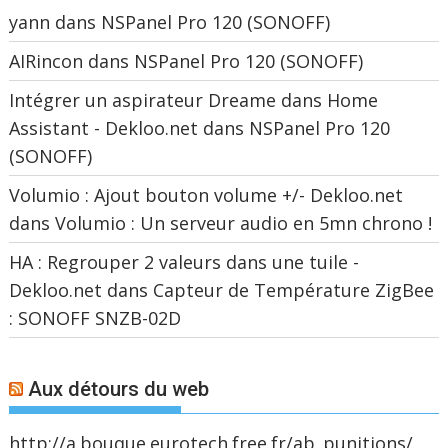
yann
dans
NSPanel Pro 120 (SONOFF)
AIRincon
dans
NSPanel Pro 120 (SONOFF)
Intégrer un aspirateur Dreame dans Home
Assistant - Dekloo.net
dans
NSPanel Pro 120
(SONOFF)
Volumio : Ajout bouton volume +/- Dekloo.net
dans
Volumio : Un serveur audio en 5mn chrono !
HA : Regrouper 2 valeurs dans une tuile -
Dekloo.net
dans
Capteur de Température ZigBee
: SONOFF SNZB-02D
Aux détours du web
http://a.bouque.eurotech.free.fr/ab_punitions/