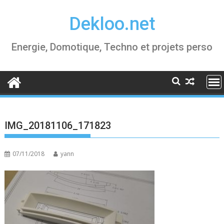
Skip
Dekloo.net
to
content
Energie, Domotique, Techno et projets perso
IMG_20181106_171823
07/11/2018
yann