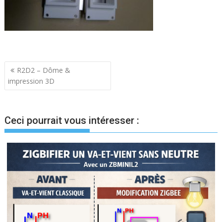
Navigation
R2D2 – Dôme &
impression 3D
de
l’article
Ceci pourrait vous intéresser :