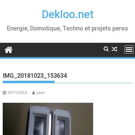
Skip
Dekloo.net
to
content
Energie, Domotique, Techno et projets perso
IMG_20181023_153634
07/11/2018
yann