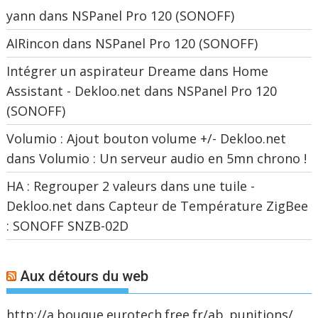
yann
dans
NSPanel Pro 120 (SONOFF)
AIRincon
dans
NSPanel Pro 120 (SONOFF)
Intégrer un aspirateur Dreame dans Home
Assistant - Dekloo.net
dans
NSPanel Pro 120
(SONOFF)
Volumio : Ajout bouton volume +/- Dekloo.net
dans
Volumio : Un serveur audio en 5mn chrono !
HA : Regrouper 2 valeurs dans une tuile -
Dekloo.net
dans
Capteur de Température ZigBee
: SONOFF SNZB-02D
Aux détours du web
http://a.bouque.eurotech.free.fr/ab_punitions/