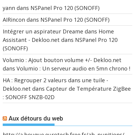
yann
dans
NSPanel Pro 120 (SONOFF)
AIRincon
dans
NSPanel Pro 120 (SONOFF)
Intégrer un aspirateur Dreame dans Home
Assistant - Dekloo.net
dans
NSPanel Pro 120
(SONOFF)
Volumio : Ajout bouton volume +/- Dekloo.net
dans
Volumio : Un serveur audio en 5mn chrono !
HA : Regrouper 2 valeurs dans une tuile -
Dekloo.net
dans
Capteur de Température ZigBee
: SONOFF SNZB-02D
Aux détours du web
http://a.bouque.eurotech.free.fr/ab_punitions/