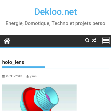
Skip
Dekloo.net
to
content
Energie, Domotique, Techno et projets perso
holo_lens
07/11/2018
yann