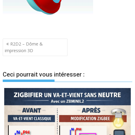
Navigation
R2D2 – Dôme &
impression 3D
de
l’article
Ceci pourrait vous intéresser :