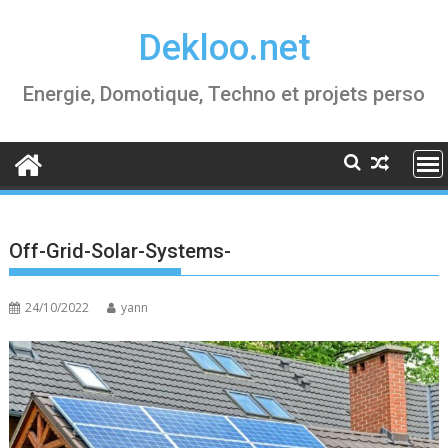
Skip
Dekloo.net
to
content
Energie, Domotique, Techno et projets perso
Off-Grid-Solar-Systems-
24/10/2022
yann