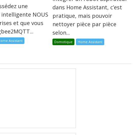
ossédez une
dans Home Assistant, c’est
 intelligente NOUS
pratique, mais pouvoir
rises et que vous
nettoyer pièce par pièce
igbee2MQTT...
selon...
ome Assistant
Domotique
Home Assistant