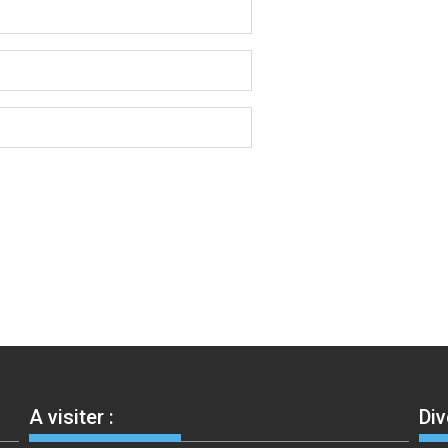
A visiter :
Div