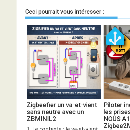
l’article
Ceci pourrait vous intéresser :
Zigbeefier un va-et-vient
Piloter 
sans neutre avec un
les prise
ZBMINIL2
NOUS A1
Zigbee
1. Le contexte : le va-et-vient