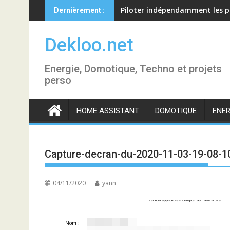
Skip
Piloter indépendamment les p
Dernièrement :
to
content
Dekloo.net
Energie, Domotique, Techno et projets
perso
HOME ASSISTANT
DOMOTIQUE
ENER
Capture-decran-du-2020-11-03-19-08-1
04/11/2020
yann