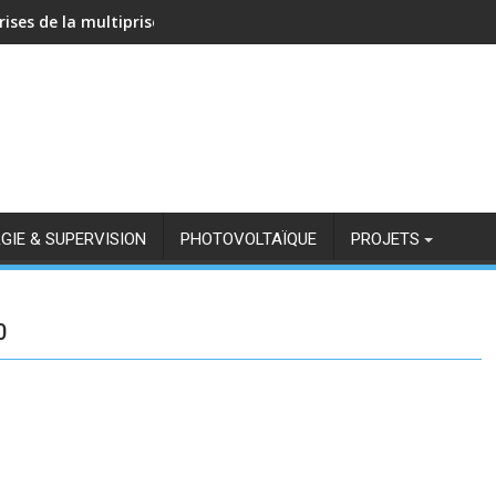
rises de la multiprise NOUS A11Z avec Zigbee2MQTT
GIE & SUPERVISION
PHOTOVOLTAÏQUE
PROJETS
0