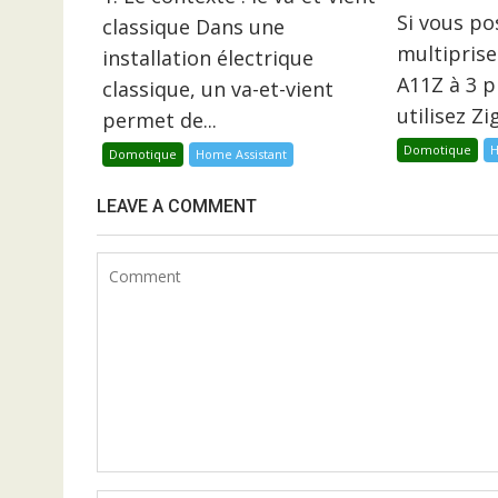
Si vous p
classique Dans une
multiprise
installation électrique
A11Z à 3 p
classique, un va-et-vient
utilisez Z
permet de...
Domotique
H
Domotique
Home Assistant
LEAVE A COMMENT