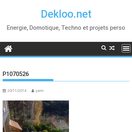
Skip
Dekloo.net
to
content
Energie, Domotique, Techno et projets perso
P1070526
20/11/2014
yann