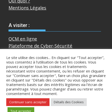
Qui quoi ?
Mentions Légales
A visiter :
QCM en ligne
Plateforme de Cyber-Sécurité
Le site utilise des cookies... En cliquant sur “Tout accepter”,
vous consentez à l'utilisation de tous les cookies. Vous
Divers
pouvez accepter tous les cookies et traitements
nécessitant votre consentement, ou les refuser en cliquant
sur "Continuer sans accepter", faire un choix plus granulaire
Sur mastodon
en cliquant sur "Détails des cookies" ou vous opposer aux
traitements basés sur des intérêts légitimes via l'écran de
paramétrage. Vous pouvez changer d'avis ou retirer votre
consentement à tout moment.
Copyright © All rights reserved
Continuer sans accepter
Détails des Cookies
Proudly powered by WordPress
|
Theme:
Tout accepter