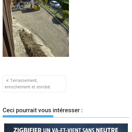
Navigation
Terrassement,
enrochement et enrobé.
de
l’article
Ceci pourrait vous intéresser :