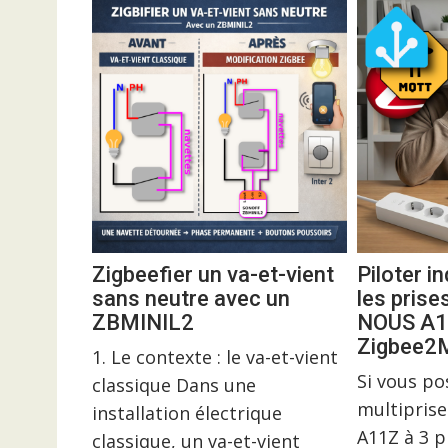
Zigbeefier un va-et-vient
Piloter 
sans neutre avec un
les prise
ZBMINIL2
NOUS A1
Zigbee
1. Le contexte : le va-et-vient
Si vous p
classique Dans une
multiprise
installation électrique
A11Z à 3 p
classique, un va-et-vient