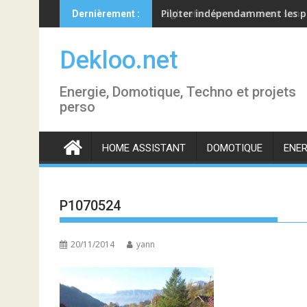
Skip
Piloter indépendamment les p
Dernièrement :
to
content
Dekloo.net
Energie, Domotique, Techno et projets
perso
HOME ASSISTANT
DOMOTIQUE
ENER
P1070524
20/11/2014
yann