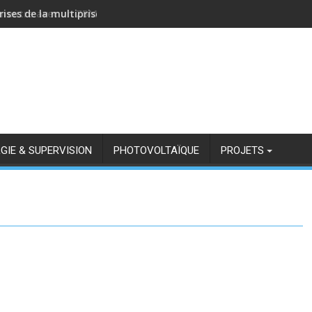
rises de la multiprise NOUS A11Z avec Zigbee2MQTT
GIE & SUPERVISION
PHOTOVOLTAÏQUE
PROJETS