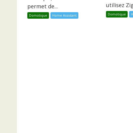
utilisez Z
permet de...
Domotique
H
Domotique
Home Assistant