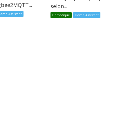
igbee2MQTT...
selon...
ome Assistant
Domotique
Home Assistant