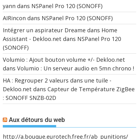
yann
dans
NSPanel Pro 120 (SONOFF)
AIRincon
dans
NSPanel Pro 120 (SONOFF)
Intégrer un aspirateur Dreame dans Home
Assistant - Dekloo.net
dans
NSPanel Pro 120
(SONOFF)
Volumio : Ajout bouton volume +/- Dekloo.net
dans
Volumio : Un serveur audio en 5mn chrono !
HA : Regrouper 2 valeurs dans une tuile -
Dekloo.net
dans
Capteur de Température ZigBee
: SONOFF SNZB-02D
Aux détours du web
http://a.bouque.eurotech.free.fr/ab_punitions/