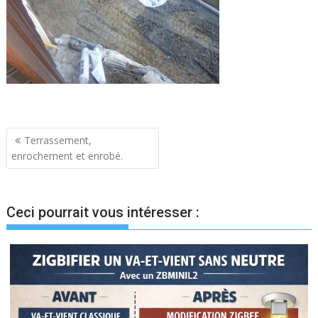
Navigation
Terrassement,
enrochement et enrobé.
de
l’article
Ceci pourrait vous intéresser :