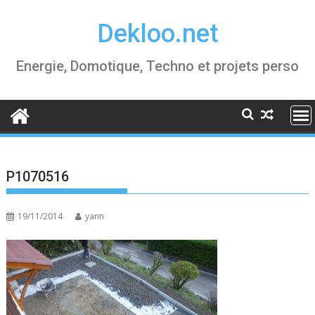
Skip
Dekloo.net
to
content
Energie, Domotique, Techno et projets perso
P1070516
19/11/2014
yann