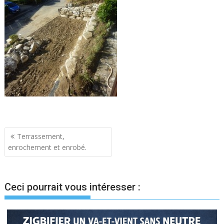
Navigation
Terrassement,
enrochement et enrobé.
de
l’article
Ceci pourrait vous intéresser :