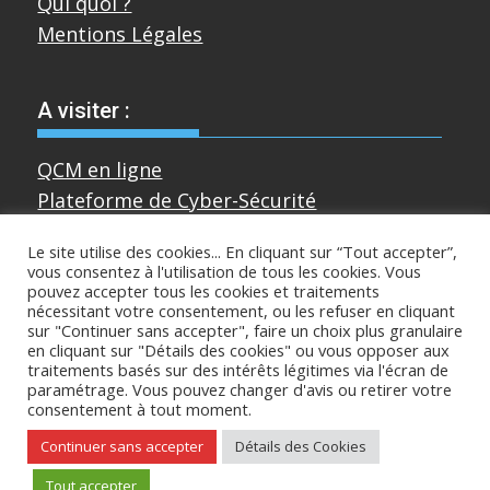
Qui quoi ?
Mentions Légales
A visiter :
QCM en ligne
Plateforme de Cyber-Sécurité
Le site utilise des cookies... En cliquant sur “Tout accepter”,
vous consentez à l'utilisation de tous les cookies. Vous
Divers
pouvez accepter tous les cookies et traitements
nécessitant votre consentement, ou les refuser en cliquant
sur "Continuer sans accepter", faire un choix plus granulaire
Sur mastodon
en cliquant sur "Détails des cookies" ou vous opposer aux
traitements basés sur des intérêts légitimes via l'écran de
paramétrage. Vous pouvez changer d'avis ou retirer votre
consentement à tout moment.
Copyright © All rights reserved
Continuer sans accepter
Détails des Cookies
Proudly powered by WordPress
|
Theme:
Tout accepter