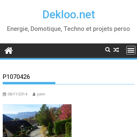
Skip
Dekloo.net
to
content
Energie, Domotique, Techno et projets perso
P1070426
08/11/2014
yann