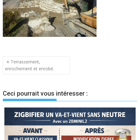
Navigation
Terrassement,
enrochement et enrobé.
de
l’article
Ceci pourrait vous intéresser :