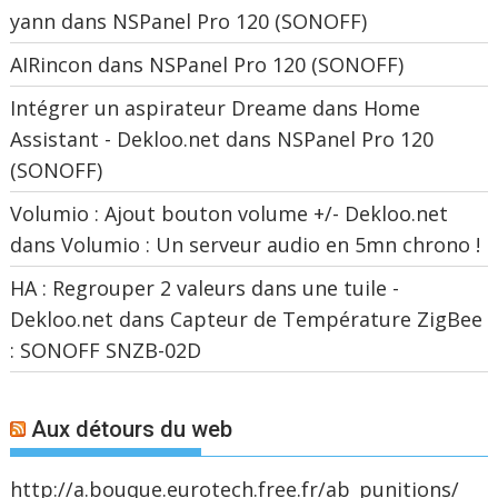
yann
dans
NSPanel Pro 120 (SONOFF)
AIRincon
dans
NSPanel Pro 120 (SONOFF)
Intégrer un aspirateur Dreame dans Home
Assistant - Dekloo.net
dans
NSPanel Pro 120
(SONOFF)
Volumio : Ajout bouton volume +/- Dekloo.net
dans
Volumio : Un serveur audio en 5mn chrono !
HA : Regrouper 2 valeurs dans une tuile -
Dekloo.net
dans
Capteur de Température ZigBee
: SONOFF SNZB-02D
Aux détours du web
http://a.bouque.eurotech.free.fr/ab_punitions/