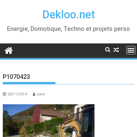
Skip
Dekloo.net
to
content
Energie, Domotique, Techno et projets perso
P1070423
08/11/2014
yann