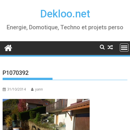
Skip
Dekloo.net
to
content
Energie, Domotique, Techno et projets perso
P1070392
31/10/2014
yann