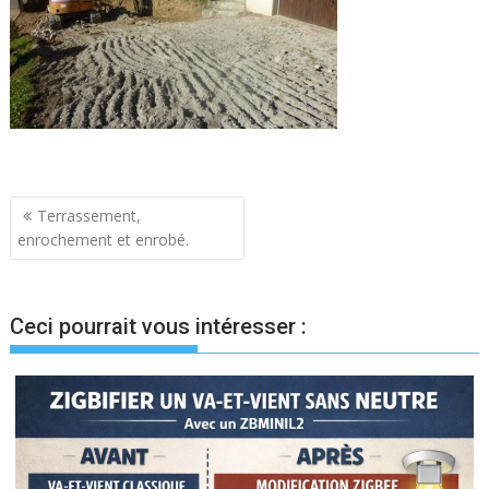
Navigation
Terrassement,
enrochement et enrobé.
de
l’article
Ceci pourrait vous intéresser :