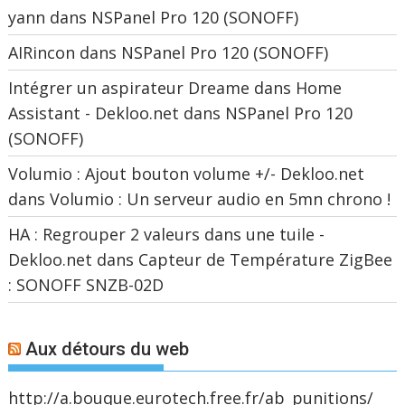
yann
dans
NSPanel Pro 120 (SONOFF)
AIRincon
dans
NSPanel Pro 120 (SONOFF)
Intégrer un aspirateur Dreame dans Home
Assistant - Dekloo.net
dans
NSPanel Pro 120
(SONOFF)
Volumio : Ajout bouton volume +/- Dekloo.net
dans
Volumio : Un serveur audio en 5mn chrono !
HA : Regrouper 2 valeurs dans une tuile -
Dekloo.net
dans
Capteur de Température ZigBee
: SONOFF SNZB-02D
Aux détours du web
http://a.bouque.eurotech.free.fr/ab_punitions/