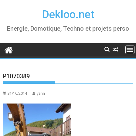
Skip
Dekloo.net
to
content
Energie, Domotique, Techno et projets perso
P1070389
31/10/2014
yann