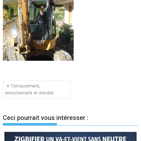
Navigation
Terrassement,
enrochement et enrobé.
de
l’article
Ceci pourrait vous intéresser :