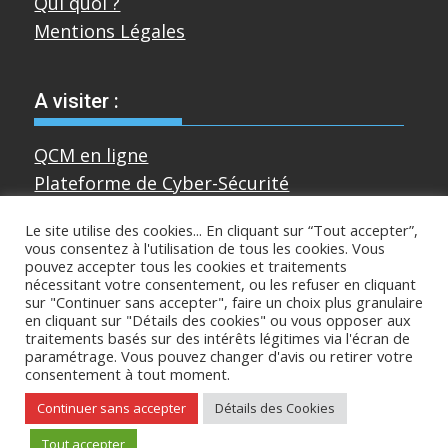
Qui quoi ?
Mentions Légales
A visiter :
QCM en ligne
Plateforme de Cyber-Sécurité
Le site utilise des cookies... En cliquant sur “Tout accepter”,
vous consentez à l'utilisation de tous les cookies. Vous
Divers
pouvez accepter tous les cookies et traitements
nécessitant votre consentement, ou les refuser en cliquant
sur "Continuer sans accepter", faire un choix plus granulaire
Sur mastodon
en cliquant sur "Détails des cookies" ou vous opposer aux
traitements basés sur des intérêts légitimes via l'écran de
paramétrage. Vous pouvez changer d'avis ou retirer votre
consentement à tout moment.
Copyright © All rights reserved
Continuer sans accepter
Détails des Cookies
Proudly powered by WordPress
|
Theme:
Tout accepter