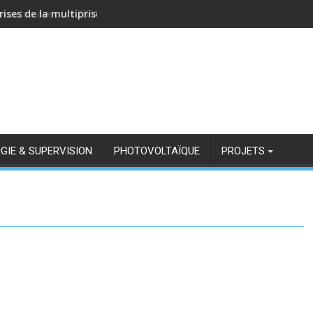
rises de la multiprise NOUS A11Z avec Zigbee2MQTT
GIE & SUPERVISION
PHOTOVOLTAÏQUE
PROJETS