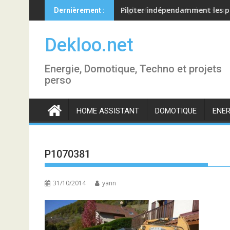
Skip
Piloter indépendamment les p
Dernièrement :
to
content
Dekloo.net
Energie, Domotique, Techno et projets
perso
HOME ASSISTANT
DOMOTIQUE
ENER
P1070381
31/10/2014
yann