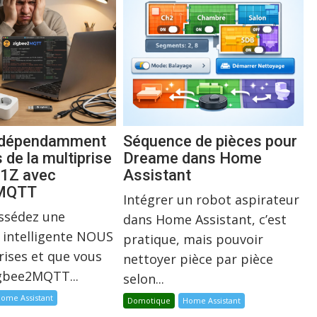
indépendamment
Séquence de pièces pour
s de la multiprise
Dreame dans Home
1Z avec
Assistant
2MQTT
Intégrer un robot aspirateur
ossédez une
dans Home Assistant, c’est
 intelligente NOUS
pratique, mais pouvoir
rises et que vous
nettoyer pièce par pièce
igbee2MQTT...
selon...
ome Assistant
Domotique
Home Assistant