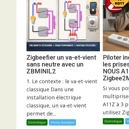
Zigbeefier un va-et-vient
Piloter 
sans neutre avec un
les prise
ZBMINIL2
NOUS A1
Zigbee
1. Le contexte : le va-et-vient
Si vous p
classique Dans une
multiprise
installation électrique
A11Z à 3 p
classique, un va-et-vient
utilisez Z
permet de...
Domotique
H
Domotique
Home Assistant