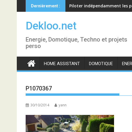
Skip
Piloter indépendamment les p
Dernièrement :
to
content
Dekloo.net
Energie, Domotique, Techno et projets
perso
HOME ASSISTANT
DOMOTIQUE
ENER
P1070367
30/10/2014
yann