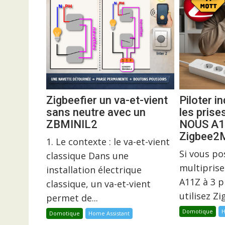
Zigbeefier un va-et-vient
Piloter 
sans neutre avec un
les prise
ZBMINIL2
NOUS A1
Zigbee
1. Le contexte : le va-et-vient
Si vous p
classique Dans une
multiprise
installation électrique
A11Z à 3 p
classique, un va-et-vient
utilisez Z
permet de...
Domotique
H
Domotique
Home Assistant