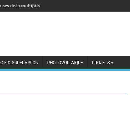
rises de la multiprise NOUS A11Z avec Zigbee2MQTT
GIE & SUPERVISION
PHOTOVOLTAÏQUE
PROJETS