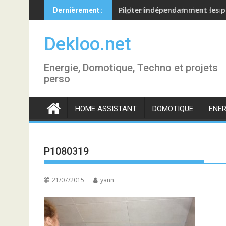
Skip
Piloter indépendamment les p
Dernièrement :
to
content
Dekloo.net
Energie, Domotique, Techno et projets
perso
HOME ASSISTANT
DOMOTIQUE
ENER
P1080319
21/07/2015
yann