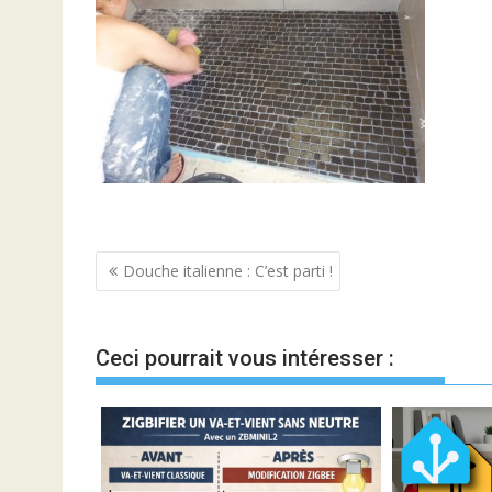
Navigation
Douche italienne : C’est parti !
de
l’article
Ceci pourrait vous intéresser :