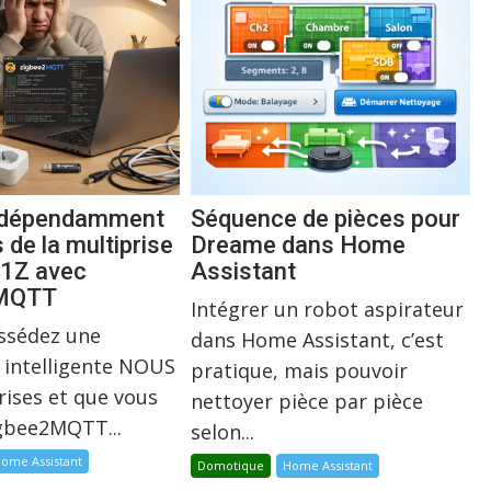
indépendamment
Séquence de pièces pour
s de la multiprise
Dreame dans Home
1Z avec
Assistant
2MQTT
Intégrer un robot aspirateur
ossédez une
dans Home Assistant, c’est
 intelligente NOUS
pratique, mais pouvoir
rises et que vous
nettoyer pièce par pièce
igbee2MQTT...
selon...
ome Assistant
Domotique
Home Assistant