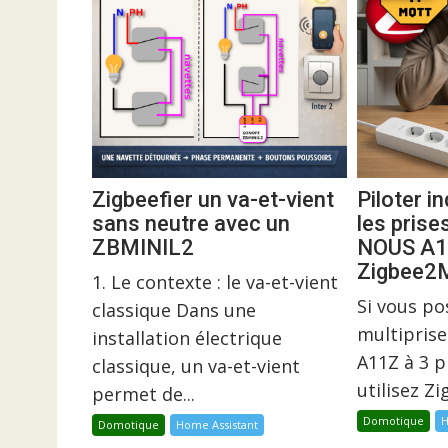
Zigbeefier un va-et-vient
Piloter 
sans neutre avec un
les prise
ZBMINIL2
NOUS A1
Zigbee
1. Le contexte : le va-et-vient
Si vous p
classique Dans une
multiprise
installation électrique
A11Z à 3 p
classique, un va-et-vient
utilisez Z
permet de...
Domotique
H
Domotique
Home Assistant