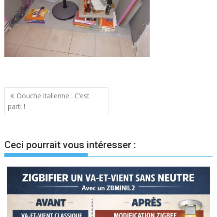
Navigation
Douche italienne : C’est
parti !
de
l’article
Ceci pourrait vous intéresser :