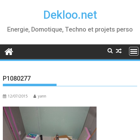
Skip
Dekloo.net
to
content
Energie, Domotique, Techno et projets perso
P1080277
12/07/2015
yann