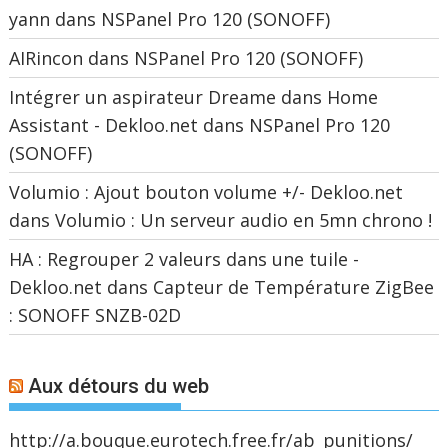
yann
dans
NSPanel Pro 120 (SONOFF)
AIRincon
dans
NSPanel Pro 120 (SONOFF)
Intégrer un aspirateur Dreame dans Home
Assistant - Dekloo.net
dans
NSPanel Pro 120
(SONOFF)
Volumio : Ajout bouton volume +/- Dekloo.net
dans
Volumio : Un serveur audio en 5mn chrono !
HA : Regrouper 2 valeurs dans une tuile -
Dekloo.net
dans
Capteur de Température ZigBee
: SONOFF SNZB-02D
Aux détours du web
http://a.bouque.eurotech.free.fr/ab_punitions/