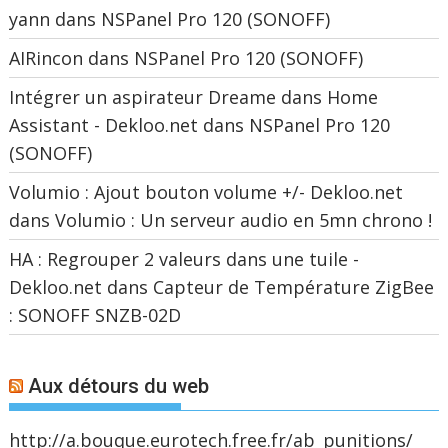
yann
dans
NSPanel Pro 120 (SONOFF)
AIRincon
dans
NSPanel Pro 120 (SONOFF)
Intégrer un aspirateur Dreame dans Home
Assistant - Dekloo.net
dans
NSPanel Pro 120
(SONOFF)
Volumio : Ajout bouton volume +/- Dekloo.net
dans
Volumio : Un serveur audio en 5mn chrono !
HA : Regrouper 2 valeurs dans une tuile -
Dekloo.net
dans
Capteur de Température ZigBee
: SONOFF SNZB-02D
Aux détours du web
http://a.bouque.eurotech.free.fr/ab_punitions/