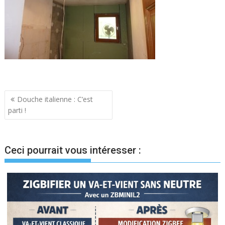
Navigation
Douche italienne : C’est
parti !
de
l’article
Ceci pourrait vous intéresser :