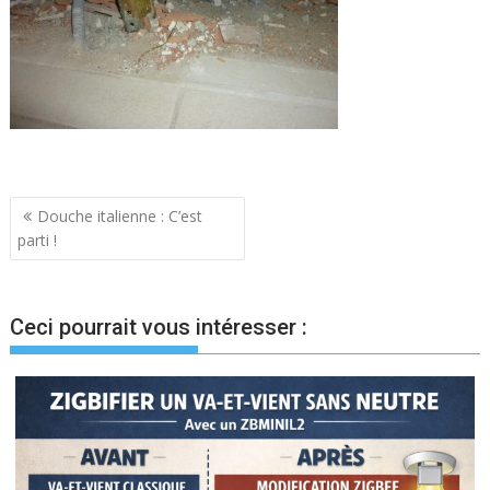
Navigation
Douche italienne : C’est
parti !
de
l’article
Ceci pourrait vous intéresser :