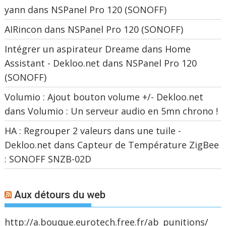
yann
dans
NSPanel Pro 120 (SONOFF)
AIRincon
dans
NSPanel Pro 120 (SONOFF)
Intégrer un aspirateur Dreame dans Home
Assistant - Dekloo.net
dans
NSPanel Pro 120
(SONOFF)
Volumio : Ajout bouton volume +/- Dekloo.net
dans
Volumio : Un serveur audio en 5mn chrono !
HA : Regrouper 2 valeurs dans une tuile -
Dekloo.net
dans
Capteur de Température ZigBee
: SONOFF SNZB-02D
Aux détours du web
http://a.bouque.eurotech.free.fr/ab_punitions/