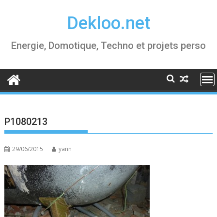
Skip
Dekloo.net
to
content
Energie, Domotique, Techno et projets perso
P1080213
29/06/2015
yann