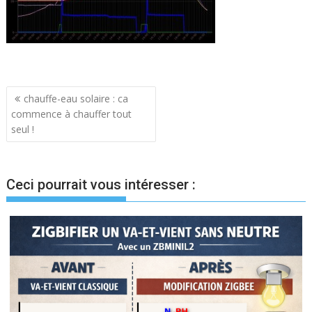
Navigation
chauffe-eau solaire : ca
commence à chauffer tout
de
seul !
l’article
Ceci pourrait vous intéresser :