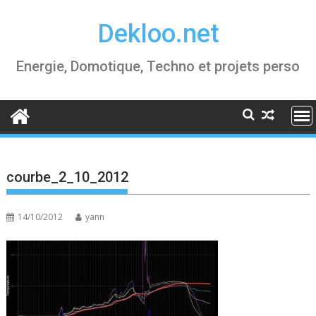
Skip
Dekloo.net
to
content
Energie, Domotique, Techno et projets perso
courbe_2_10_2012
14/10/2012
yann