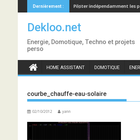
Skip
Piloter indépendamment les p
Dernièrement :
to
content
Dekloo.net
Energie, Domotique, Techno et projets
perso
HOME ASSISTANT
DOMOTIQUE
ENER
courbe_chauffe-eau-solaire
02/10/2012
yann