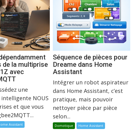
indépendamment
Séquence de pièces pour
s de la multiprise
Dreame dans Home
1Z avec
Assistant
2MQTT
Intégrer un robot aspirateur
ossédez une
dans Home Assistant, c’est
 intelligente NOUS
pratique, mais pouvoir
rises et que vous
nettoyer pièce par pièce
igbee2MQTT...
selon...
ome Assistant
Domotique
Home Assistant