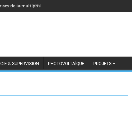
rises de la multiprise NOUS A11Z avec Zigbee2MQTT
GIE & SUPERVISION
PHOTOVOLTAÏQUE
PROJETS