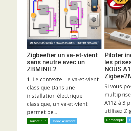
Zigbeefier un va-et-vient
Piloter 
sans neutre avec un
les prise
ZBMINIL2
NOUS A1
Zigbee
1. Le contexte : le va-et-vient
Si vous p
classique Dans une
multiprise
installation électrique
A11Z à 3 p
classique, un va-et-vient
utilisez Z
permet de...
Domotique
H
Domotique
Home Assistant