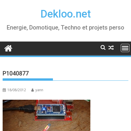
Skip
Dekloo.net
to
content
Energie, Domotique, Techno et projets perso
P1040877
18/08/2012
yann