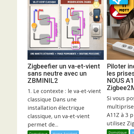
Zigbeefier un va-et-vient
Piloter 
sans neutre avec un
les prise
ZBMINIL2
NOUS A1
Zigbee
1. Le contexte : le va-et-vient
Si vous p
classique Dans une
multiprise
installation électrique
A11Z à 3 p
classique, un va-et-vient
utilisez Z
permet de...
Domotique
H
Domotique
Home Assistant