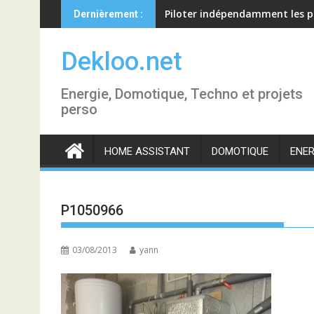
Skip
Piloter indépendamment les p
Dernièrement :
to
content
Dekloo.net
Energie, Domotique, Techno et projets
perso
HOME ASSISTANT
DOMOTIQUE
ENER
P1050966
03/08/2013
yann