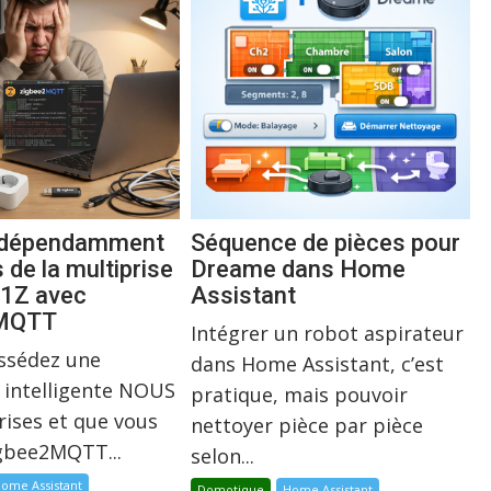
indépendamment
Séquence de pièces pour
s de la multiprise
Dreame dans Home
1Z avec
Assistant
2MQTT
Intégrer un robot aspirateur
ossédez une
dans Home Assistant, c’est
 intelligente NOUS
pratique, mais pouvoir
rises et que vous
nettoyer pièce par pièce
igbee2MQTT...
selon...
ome Assistant
Domotique
Home Assistant