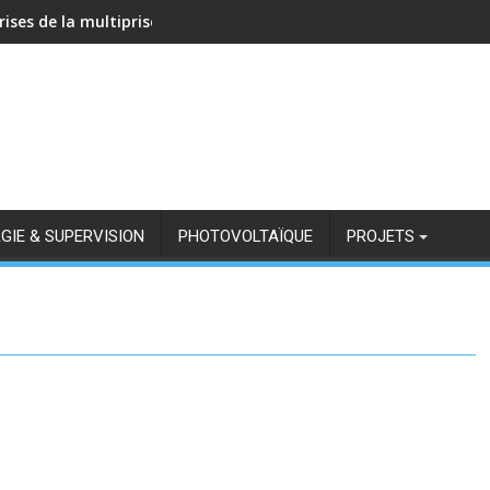
rises de la multiprise NOUS A11Z avec Zigbee2MQTT
GIE & SUPERVISION
PHOTOVOLTAÏQUE
PROJETS