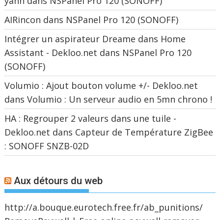
yann
dans
NSPanel Pro 120 (SONOFF)
AIRincon
dans
NSPanel Pro 120 (SONOFF)
Intégrer un aspirateur Dreame dans Home
Assistant - Dekloo.net
dans
NSPanel Pro 120
(SONOFF)
Volumio : Ajout bouton volume +/- Dekloo.net
dans
Volumio : Un serveur audio en 5mn chrono !
HA : Regrouper 2 valeurs dans une tuile -
Dekloo.net
dans
Capteur de Température ZigBee
: SONOFF SNZB-02D
Aux détours du web
http://a.bouque.eurotech.free.fr/ab_punitions/