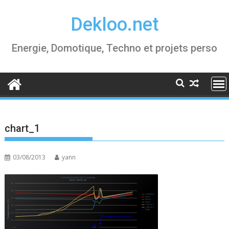
Skip
Dekloo.net
to
content
Energie, Domotique, Techno et projets perso
chart_1
03/08/2013
yann