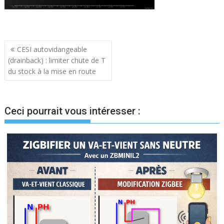
Navigation
CESI autovidangeable
(drainback) : limiter chute de T
de
du stock à la mise en route
l’article
Ceci pourrait vous intéresser :