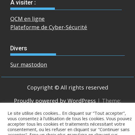
A visiter :
QCM en ligne
Plateforme de Cyber-Sécurité
Divers
Sur mastodon
Copyright © All rights reserved
Proudly powered by WordPress
|
Theme:
SuperMag by
Acme Themes
Le site utilise des cookies... En cliquant sur “Tout accepter”,
vous consentez à l'utilisation de tous les cookies. Vous pouvez
accepter tous les cookies et traitements nécessitant votre
consentement, ou les refuser en cliquant sur "Continuer sans
accepter", faire un choix plus granulaire en cliquant sur