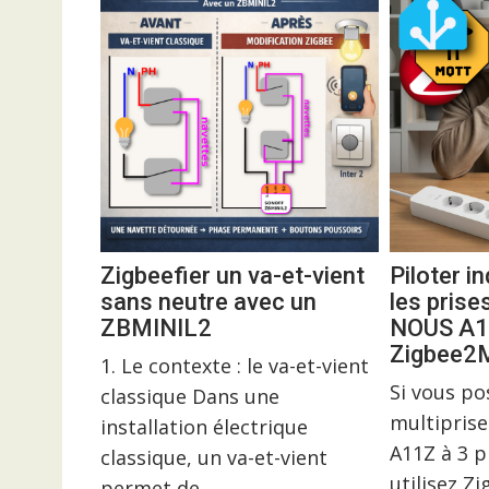
Zigbeefier un va-et-vient
Piloter 
sans neutre avec un
les prise
ZBMINIL2
NOUS A1
Zigbee
1. Le contexte : le va-et-vient
Si vous p
classique Dans une
multiprise
installation électrique
A11Z à 3 p
classique, un va-et-vient
utilisez Z
permet de...