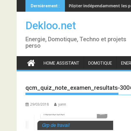
Skip
Piloter indépendamment les p
Dernièrement :
to
content
Dekloo.net
Energie, Domotique, Techno et projets
perso
HOME ASSISTANT
DOMOTIQUE
ENER
qcm_quiz_note_examen_resultats-300
29/03/2018
yann