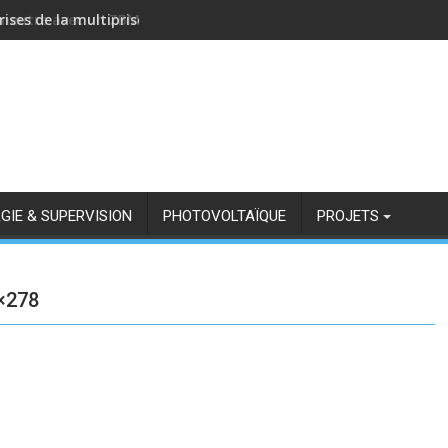
rises de la multiprise NOUS A11Z avec Zigbee2MQTT
GIE & SUPERVISION
PHOTOVOLTAÏQUE
PROJETS
×278