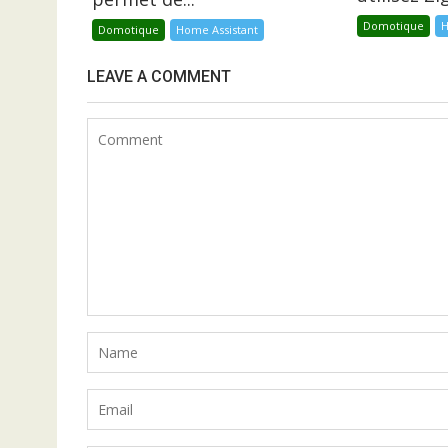
Domotique
H
Domotique
Home Assistant
LEAVE A COMMENT