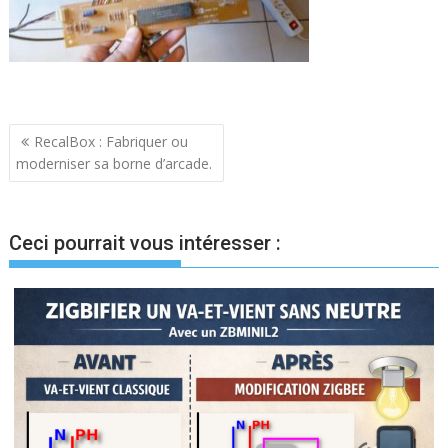
Navigation
RecalBox : Fabriquer ou
moderniser sa borne d’arcade.
de
l’article
Ceci pourrait vous intéresser :