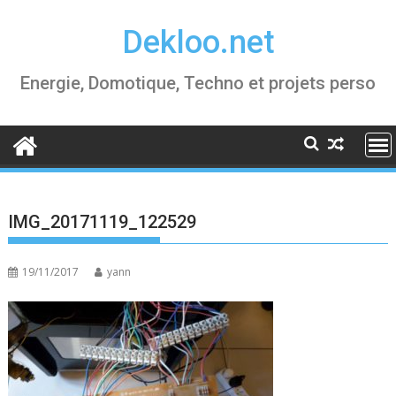
Skip
Dekloo.net
to
content
Energie, Domotique, Techno et projets perso
IMG_20171119_122529
19/11/2017
yann