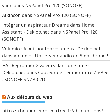
yann
dans
NSPanel Pro 120 (SONOFF)
AIRincon
dans
NSPanel Pro 120 (SONOFF)
Intégrer un aspirateur Dreame dans Home
Assistant - Dekloo.net
dans
NSPanel Pro 120
(SONOFF)
Volumio : Ajout bouton volume +/- Dekloo.net
dans
Volumio : Un serveur audio en 5mn chrono !
HA : Regrouper 2 valeurs dans une tuile -
Dekloo.net
dans
Capteur de Température ZigBee
: SONOFF SNZB-02D
Aux détours du web
http://a.bouque.eurotech.free.fr/ab_punitions/