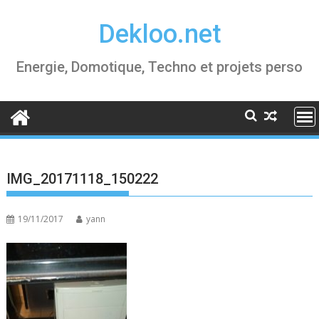
Skip
Dekloo.net
to
content
Energie, Domotique, Techno et projets perso
IMG_20171118_150222
19/11/2017
yann