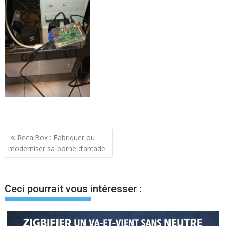
Navigation
RecalBox : Fabriquer ou
moderniser sa borne d’arcade.
de
l’article
Ceci pourrait vous intéresser :