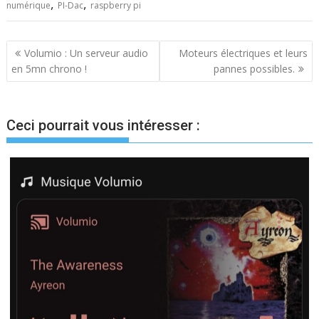
,
,
numérique
PI-Dac
raspberry pi
Navigation
Volumio : Un serveur audio
Moteurs électriques et leurs
en 5mn chrono !
pannes possibles.
de
l’article
Ceci pourrait vous intéresser :