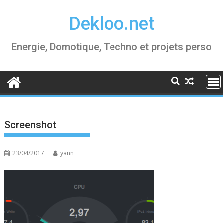
Skip
Dekloo.net
to
content
Energie, Domotique, Techno et projets perso
Screenshot
23/04/2017
yann