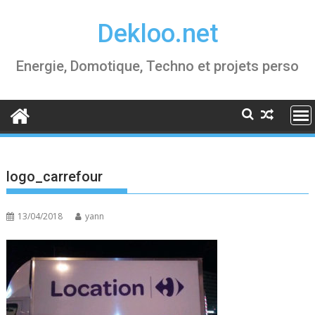
Skip
Dekloo.net
to
content
Energie, Domotique, Techno et projets perso
logo_carrefour
13/04/2018
yann