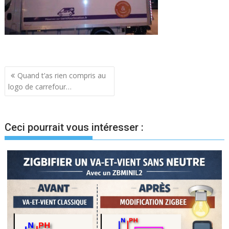
Navigation
Quand t’as rien compris au
logo de carrefour…
de
l’article
Ceci pourrait vous intéresser :