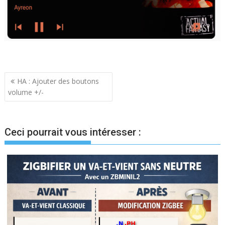
Navigation
HA : Ajouter des boutons
volume +/-
de
l’article
Ceci pourrait vous intéresser :