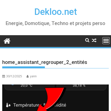
Skip
Dekloo.net
to
content
Energie, Domotique, Techno et projets perso
home_assistant_regrouper_2_entités
30/12/2025
yann