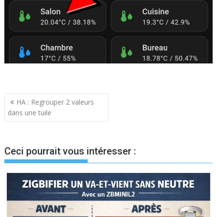
Navigation
HA : Regrouper 2 valeurs
dans une tuile
de
l’article
Ceci pourrait vous intéresser :