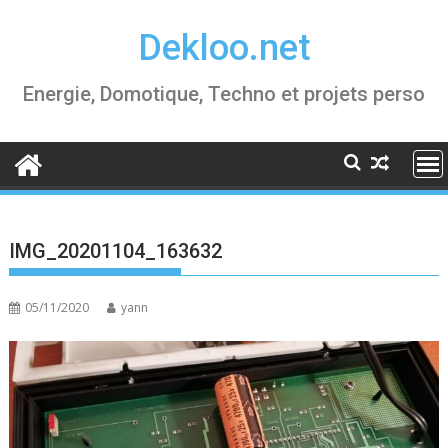
Skip
Dekloo.net
to
content
Energie, Domotique, Techno et projets perso
IMG_20201104_163632
05/11/2020
yann