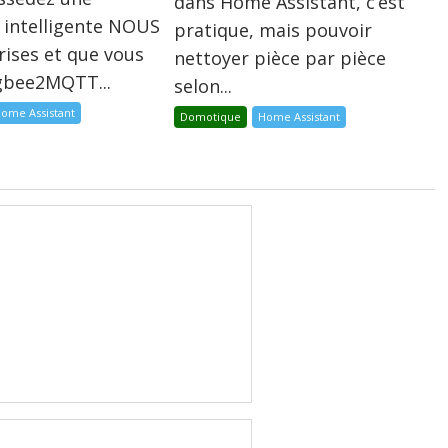
dans Home Assistant, c’est
 intelligente NOUS
pratique, mais pouvoir
rises et que vous
nettoyer pièce par pièce
igbee2MQTT...
selon...
ome Assistant
Domotique
Home Assistant