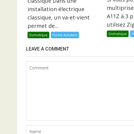
classique Dans une
multiprise
installation électrique
A11Z à 3 p
classique, un va-et-vient
utilisez Z
permet de...
Domotique
H
Domotique
Home Assistant
LEAVE A COMMENT