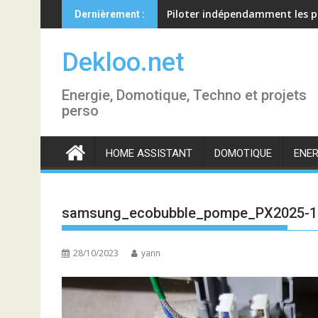
Skip
Piloter indépendamment les p
Dernièrement :
to
content
Dekloo.net
Energie, Domotique, Techno et projets
perso
HOME ASSISTANT
DOMOTIQUE
ENER
samsung_ecobubble_pompe_PX2025-1
28/10/2023
yann