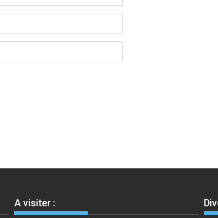
A visiter :
Div