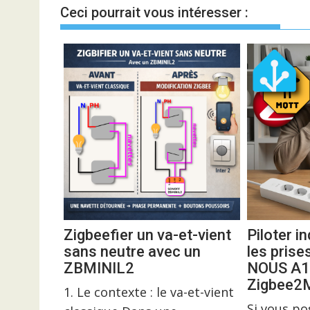
l’article
Ceci pourrait vous intéresser :
Zigbeefier un va-et-vient
Piloter 
sans neutre avec un
les prise
ZBMINIL2
NOUS A1
Zigbee
1. Le contexte : le va-et-vient
Si vous p