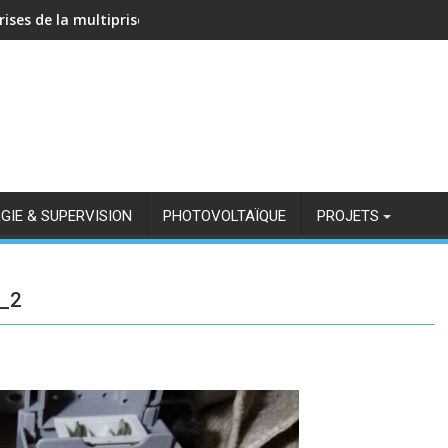
rises de la multiprise NOUS A11Z avec Zigbee2MQTT
GIE & SUPERVISION
PHOTOVOLTAÏQUE
PROJETS
_2