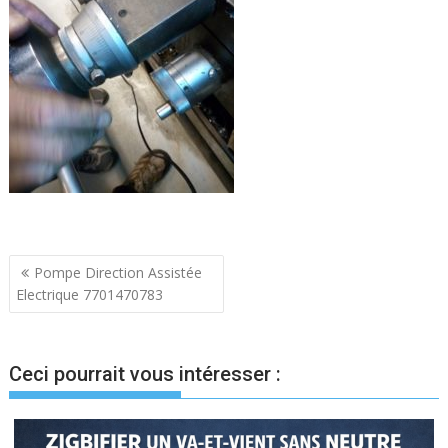
Navigation
Pompe Direction Assistée
Electrique 7701470783
de
l’article
Ceci pourrait vous intéresser :