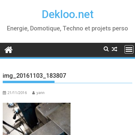
Skip
Dekloo.net
to
content
Energie, Domotique, Techno et projets perso
img_20161103_183807
21/11/2016
yann