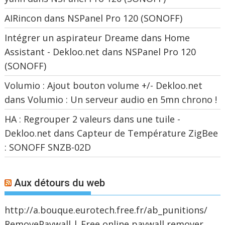
AIRincon
dans
NSPanel Pro 120 (SONOFF)
Intégrer un aspirateur Dreame dans Home
Assistant - Dekloo.net
dans
NSPanel Pro 120
(SONOFF)
Volumio : Ajout bouton volume +/- Dekloo.net
dans
Volumio : Un serveur audio en 5mn chrono !
HA : Regrouper 2 valeurs dans une tuile -
Dekloo.net
dans
Capteur de Température ZigBee
: SONOFF SNZB-02D
Aux détours du web
http://a.bouque.eurotech.free.fr/ab_punitions/
RemovePaywall | Free online paywall remover