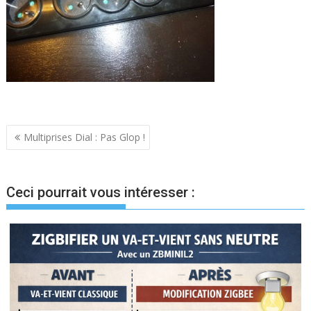
Navigation
Multiprises Dial : Pas Glop !
de
l’article
Ceci pourrait vous intéresser :