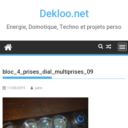
Skip
Dekloo.net
to
content
Energie, Domotique, Techno et projets perso
bloc_4_prises_dial_multiprises_09
11/03/2015
yann